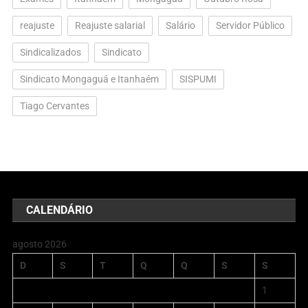
reajuste
Reajuste salarial
Salário
Servidor Público
Sindicalizados
Sindicato
Sindicato Mongaguá e Itanhaém
SISPUMI
Tiago Cervantes
CALENDÁRIO
agosto 2026
D
S
T
Q
Q
S
S
1