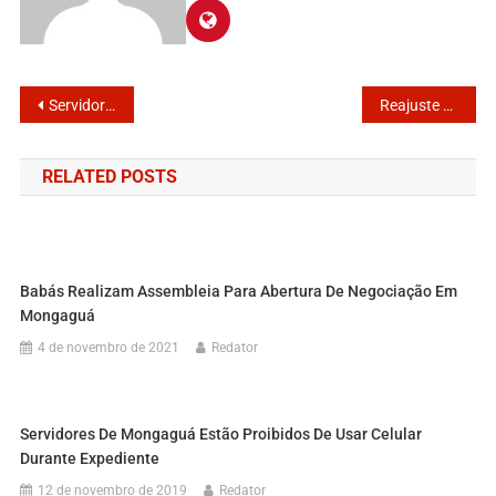
Servidores conquistam 9,24% de reajuste salarial
Reajuste do piso salarial dos agentes comunitário é aprovado pelo senado
RELATED POSTS
Babás Realizam Assembleia Para Abertura De Negociação Em
Mongaguá
4 de novembro de 2021
Redator
Servidores De Mongaguá Estão Proibidos De Usar Celular
Durante Expediente
12 de novembro de 2019
Redator