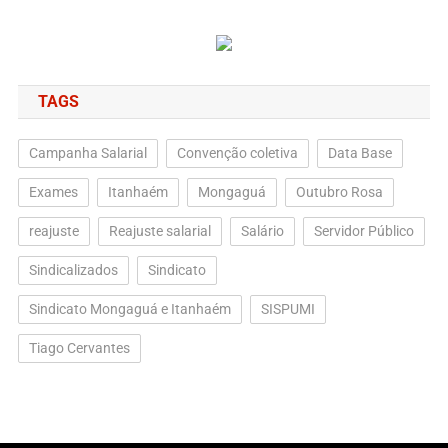
TAGS
Campanha Salarial
Convenção coletiva
Data Base
Exames
Itanhaém
Mongaguá
Outubro Rosa
reajuste
Reajuste salarial
Salário
Servidor Público
Sindicalizados
Sindicato
Sindicato Mongaguá e Itanhaém
SISPUMI
Tiago Cervantes