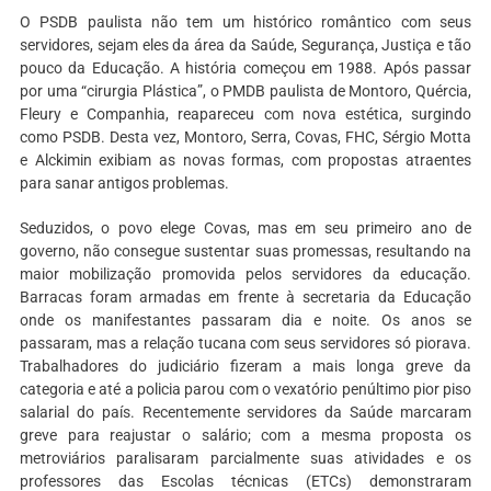
O PSDB paulista não tem um histórico romântico com seus
servidores, sejam eles da área da Saúde, Segurança, Justiça e tão
pouco da Educação. A história começou em 1988. Após passar
por uma “cirurgia Plástica”, o PMDB paulista de Montoro, Quércia,
Fleury e Companhia, reapareceu com nova estética, surgindo
como PSDB. Desta vez, Montoro, Serra, Covas, FHC, Sérgio Motta
e Alckimin exibiam as novas formas, com propostas atraentes
para sanar antigos problemas.
Seduzidos, o povo elege Covas, mas em seu primeiro ano de
governo, não consegue sustentar suas promessas, resultando na
maior mobilização promovida pelos servidores da educação.
Barracas foram armadas em frente à secretaria da Educação
onde os manifestantes passaram dia e noite. Os anos se
passaram, mas a relação tucana com seus servidores só piorava.
Trabalhadores do judiciário fizeram a mais longa greve da
categoria e até a policia parou com o vexatório penúltimo pior piso
salarial do país. Recentemente servidores da Saúde marcaram
greve para reajustar o salário; com a mesma proposta os
metroviários paralisaram parcialmente suas atividades e os
professores das Escolas técnicas (ETCs) demonstraram