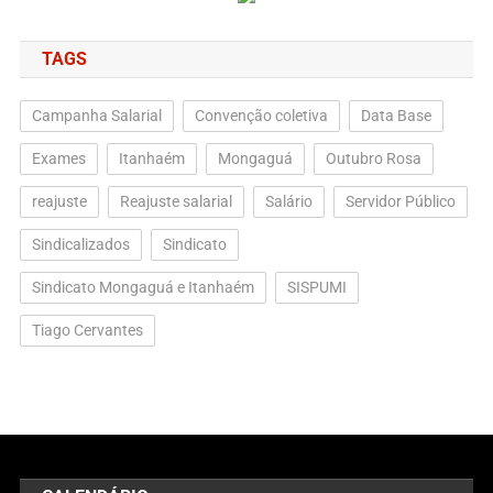
TAGS
Campanha Salarial
Convenção coletiva
Data Base
Exames
Itanhaém
Mongaguá
Outubro Rosa
reajuste
Reajuste salarial
Salário
Servidor Público
Sindicalizados
Sindicato
Sindicato Mongaguá e Itanhaém
SISPUMI
Tiago Cervantes