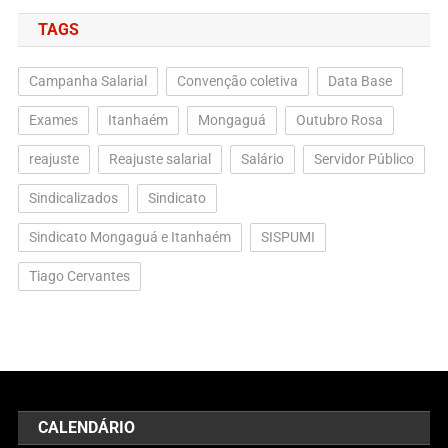
TAGS
Campanha Salarial
Convenção coletiva
Data Base
Exames
Itanhaém
Mongaguá
Outubro Rosa
reajuste
Reajuste salarial
Salário
Servidor Público
Sindicalizados
Sindicato
Sindicato Mongaguá e Itanhaém
SISPUMI
Tiago Cervantes
CALENDÁRIO