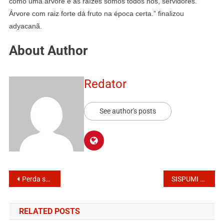
como uma árvore e as raízes somos todos nós, servidores.
Árvore com raiz forte dá fruto na época certa.” finalizou
adyacanã.
About Author
Redator
See author's posts
Perda salarial acumulada no ano tem índice de 6,07%
SISPUMI conquista suspensão da cobrança de devolução da URV
RELATED POSTS