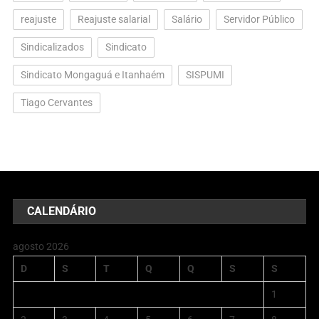
reajuste
Reajuste salarial
Salário
Servidor Público
Sindicalizados
Sindicato
Sindicato Mongaguá e Itanhaém
SISPUMI
Tiago Cervantes
CALENDÁRIO
agosto 2026
D
S
T
Q
Q
S
S
1