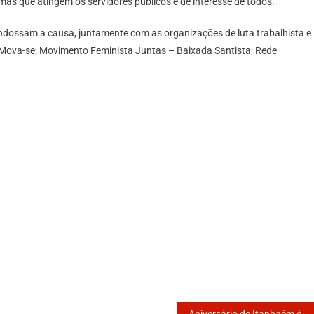
as que atingem os servidores públicos é de interesse de todos.
dossam a causa, juntamente com as organizações de luta trabalhista e
 Mova-se; Movimento Feminista Juntas – Baixada Santista; Rede