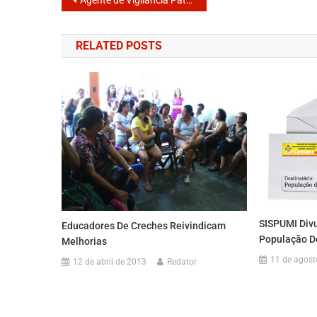
Agente de Vigilância Patrimonial cobra da prefeitura andamento de reivindicações não cumpridas
RELATED POSTS
SISPUMI Divu
Educadores De Creches Reivindicam
População D
Melhorias
11 de agost
12 de abril de 2013
Redator