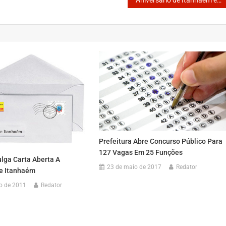
Aniversário de Itanhaém é marcado por protesto dos servidores públicos municipal
Prefeitura Abre Concurso Público Para
127 Vagas Em 25 Funções
lga Carta Aberta A
23 de maio de 2017
Redator
e Itanhaém
o de 2011
Redator