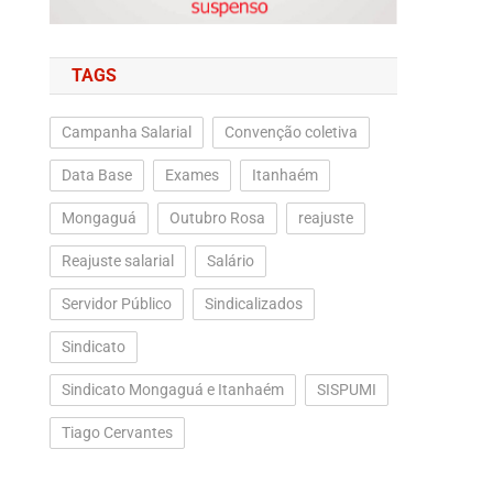
TAGS
Campanha Salarial
Convenção coletiva
Data Base
Exames
Itanhaém
Mongaguá
Outubro Rosa
reajuste
Reajuste salarial
Salário
Servidor Público
Sindicalizados
Sindicato
Sindicato Mongaguá e Itanhaém
SISPUMI
Tiago Cervantes