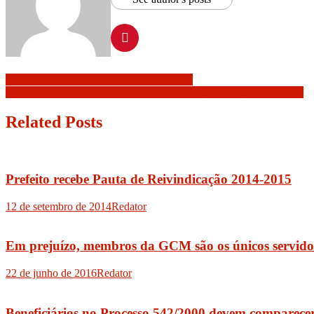
Navegação
Servidores unidos pela valorização salarial
Ato unificado pela valorização dos servidores públicos de Itanhaém
de
Post
Related Posts
Prefeito recebe Pauta de Reivindicação 2014-2015
12 de setembro de 2014
Redator
Em prejuízo, membros da GCM são os únicos servidor
22 de junho de 2016
Redator
Beneficiários no Processo 542/2000 devem comparece