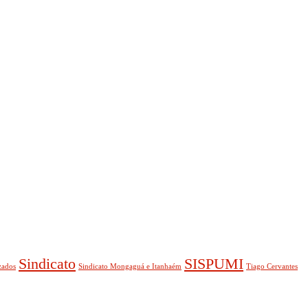
Sindicato
SISPUMI
zados
Sindicato Mongaguá e Itanhaém
Tiago Cervantes