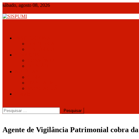
Skip
sábado, agosto 08, 2026
to
content
SISPUMI
INSTITUCIONAL
DIRETORIA
HISTÓRICO
SERVIÇOS
CONVÊNIO
OPINIÃO
NOTÍCIAS
GERAL
ITANHAÉM
MONGAGUÁ
Contato
Pesquisar
por:
Agente de Vigilância Patrimonial cobra d