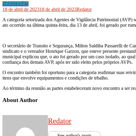
ITANHAÉM
18 de abril de 2023
18 de abril de 2023
Redator
A categoria setorizada dos Agentes de Vigilância Patrimonial (AVP) s
ato ocorrido na última quinta-feira, dia 13 de abril, foi gerado por r
O secretário de Transito e Segurança, Milton Saldiba Passarelli de 
sindicato e o vereador Henrique Garzon, que esteve presente prestando
municipal explicou que, o ato foi gerado por um caso isolado, ao qua
confiança dos demais AVP, após ter sido eleito pelos próprios AVPs.
O encontro também foi oportuno para a categoria reafirmar suas reivin
itens que envolve equipamentos e condições de trbalho.
Ao término da reunião as partes estabeleceram novo encontro a ser re
About Author
Redator
See author's posts