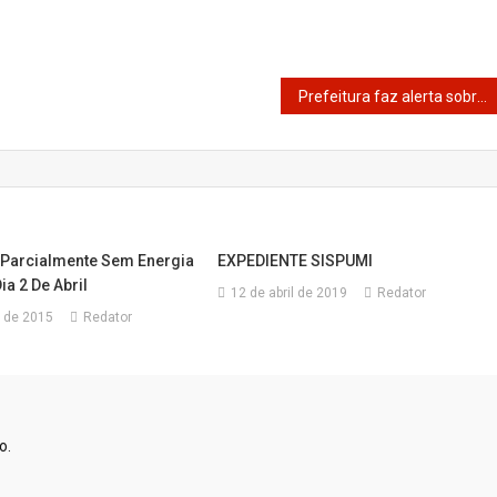
Prefeitura faz alerta sobre prazo para envio de documentos dos servidores
 Parcialmente Sem Energia
EXPEDIENTE SISPUMI
ia 2 De Abril
12 de abril de 2019
Redator
 de 2015
Redator
o.