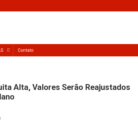
AS
Contato
ita Alta, Valores Serão Reajustados
lano
t