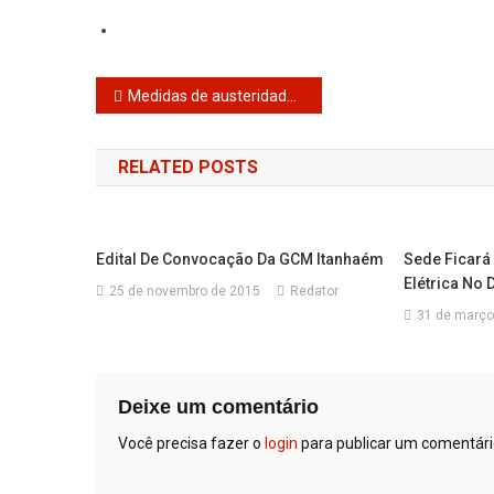
Medidas de austeridade fiscal impedem conquistas imediatas
RELATED POSTS
Edital De Convocação Da GCM Itanhaém
Sede Ficará
Elétrica No D
25 de novembro de 2015
Redator
31 de março
Deixe um comentário
Você precisa fazer o
login
para publicar um comentári