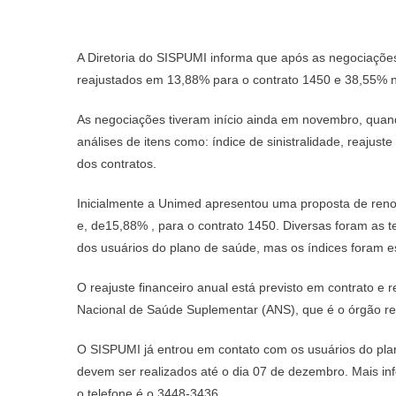
A Diretoria do SISPUMI informa que após as negociações
reajustados em 13,88% para o contrato 1450 e 38,55% no
As negociações tiveram início ainda em novembro, qua
análises de itens como: índice de sinistralidade, reajus
dos contratos.
Inicialmente a Unimed apresentou uma proposta de ren
e, de15,88% , para o contrato 1450. Diversas foram as t
dos usuários do plano de saúde, mas os índices foram e
O reajuste financeiro anual está previsto em contrato e 
Nacional de Saúde Suplementar (ANS), que é o órgão re
O SISPUMI já entrou em contato com os usuários do pl
devem ser realizados até o dia 07 de dezembro. Mais 
o telefone é o 3448-3436.