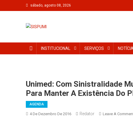
sábado, agosto 08, 2026
SISPUMI
INSTITUCIONAL
SERVIÇOS
NOTÍCI
Unimed: Com Sinistralidade Mu
Para Manter A Existência Do P
AGENDA
Redator
4 De Dezembro De 2016
Leave A Commen