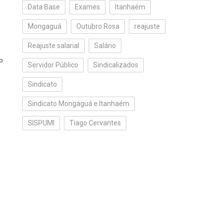
Data Base
Exames
Itanhaém
Mongaguá
Outubro Rosa
reajuste
Reajuste salarial
Salário
o
Servidor Público
Sindicalizados
Sindicato
Sindicato Mongaguá e Itanhaém
SISPUMI
Tiago Cervantes