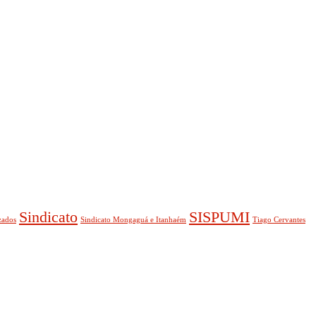
Sindicato
SISPUMI
zados
Sindicato Mongaguá e Itanhaém
Tiago Cervantes