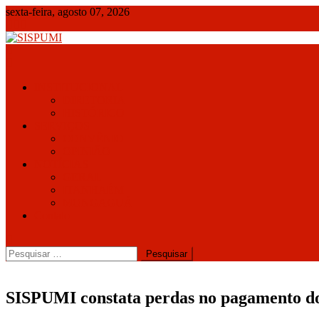
Skip
sexta-feira, agosto 07, 2026
to
content
SISPUMI
INSTITUCIONAL
DIRETORIA
HISTÓRICO
SERVIÇOS
CONVÊNIO
OPINIÃO
NOTÍCIAS
GERAL
ITANHAÉM
MONGAGUÁ
Contato
Pesquisar
por:
SISPUMI constata perdas no pagamento do 