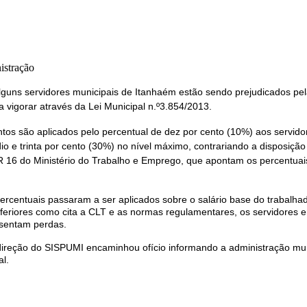
istração
guns servidores municipais de Itanhaém estão sendo prejudicados pel
a vigorar através da Lei Municipal n.º3.854/2013.
tos são aplicados pelo percentual de dez por cento (10%) aos servid
o e trinta por cento (30%) no nível máximo, contrariando a disposiçã
 16 do Ministério do Trabalho e Emprego, que apontam os percentua
rcentuais passaram a ser aplicados sobre o salário base do trabalha
nferiores como cita a CLT e as normas regulamentares, os servidores
sentam perdas.
 direção do SISPUMI encaminhou ofício informando a administração mun
l.