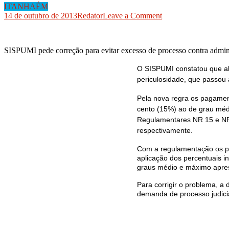
ITANHAÉM
on
14 de outubro de 2013
Redator
Leave a Comment
SISPUMI
constata
perdas
SISPUMI pede correção para evitar excesso de processo contra admin
no
pagamento
O SISPUMI constatou que al
do
periculosidade, que passou 
adicional
de
insalubridade
Pela nova regra os pagamen
dos
cento (15%) ao de grau médi
servidores
Regulamentares NR 15 e NR
de
respectivamente.
Itanhaém
Com a regulamentação os pe
aplicação dos percentuais i
graus médio e máximo apre
Para corrigir o problema, a
demanda de processo judicia