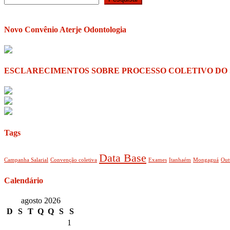
Novo Convênio Aterje Odontologia
ESCLARECIMENTOS SOBRE PROCESSO COLETIVO DO
Tags
Data Base
Campanha Salarial
Convenção coletiva
Exames
Itanhaém
Mongaguá
Out
Calendário
agosto 2026
D
S
T
Q
Q
S
S
1