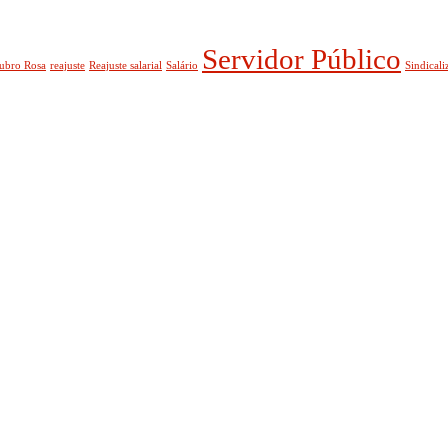
Servidor Público
ubro Rosa
reajuste
Reajuste salarial
Salário
Sindicali