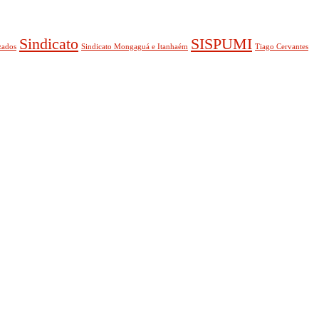
Sindicato
SISPUMI
zados
Sindicato Mongaguá e Itanhaém
Tiago Cervantes