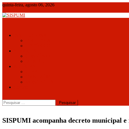
Skip
quinta-feira, agosto 06, 2026
to
content
SISPUMI
INSTITUCIONAL
DIRETORIA
HISTÓRICO
SERVIÇOS
CONVÊNIO
OPINIÃO
NOTÍCIAS
GERAL
ITANHAÉM
MONGAGUÁ
Contato
Pesquisar
por:
SISPUMI acompanha decreto municipal e re