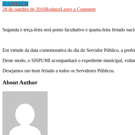
ITANHAÉM
on
28 de outubro de 2016
Redator
Leave a Comment
SISPUMI
acompanha
decreto
Segunda e terça-feira será ponto facultativo e quarta-feira feriado naci
municipal
e
retorna
suas
Em virtude da data comemorativa do dia do Servidor Público, a prefeitu
atividades
na
Deste modo, o SISPUMI acompanhará o expediente municipal, voltando 
próxima
quinta-
Desejamos um bom feriado a todos os Servidores Públicos.
feira
(3)
About Author