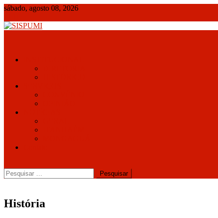
sábado, agosto 08, 2026
SISPUMI
INSTITUCIONAL
DIRETORIA
HISTÓRICO
SERVIÇOS
CONVÊNIO
OPINIÃO
NOTÍCIAS
GERAL
ITANHAÉM
MONGAGUÁ
Contato
História