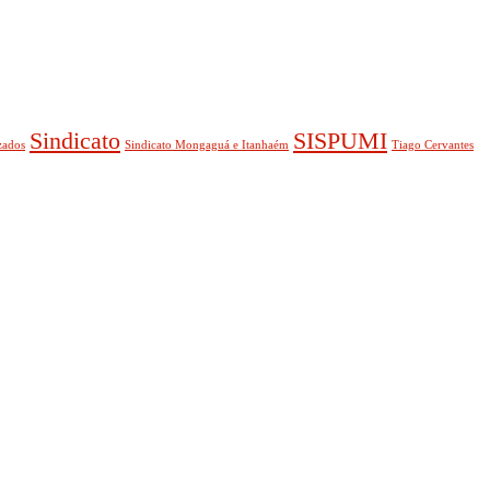
Sindicato
SISPUMI
zados
Sindicato Mongaguá e Itanhaém
Tiago Cervantes