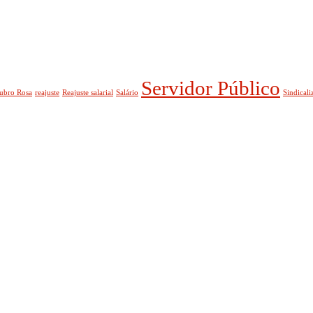
Servidor Público
ubro Rosa
reajuste
Reajuste salarial
Salário
Sindicali