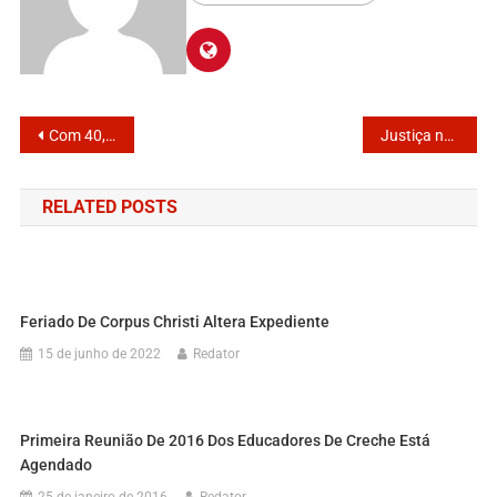
Com 40,51% dos votos, Tiago Cervantes é eleito prefeito de Itanhaém
Justiça nega pedido de revisão de valores do processo de “Um salário mínimo e meio”
RELATED POSTS
Feriado De Corpus Christi Altera Expediente
15 de junho de 2022
Redator
Primeira Reunião De 2016 Dos Educadores De Creche Está
Agendado
25 de janeiro de 2016
Redator