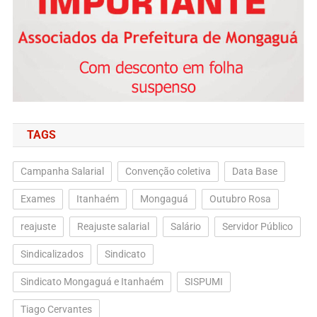
TAGS
Campanha Salarial
Convenção coletiva
Data Base
Exames
Itanhaém
Mongaguá
Outubro Rosa
reajuste
Reajuste salarial
Salário
Servidor Público
Sindicalizados
Sindicato
Sindicato Mongaguá e Itanhaém
SISPUMI
Tiago Cervantes