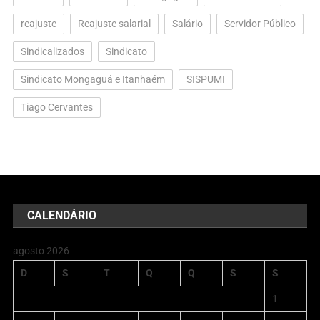
reajuste
Reajuste salarial
Salário
Servidor Público
Sindicalizados
Sindicato
Sindicato Mongaguá e Itanhaém
SISPUMI
Tiago Cervantes
CALENDÁRIO
agosto 2026
D
S
T
Q
Q
S
S
1