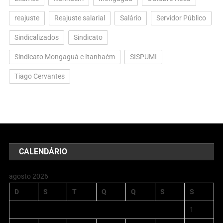
reajuste
Reajuste salarial
Salário
Servidor Público
Sindicalizados
Sindicato
Sindicato Mongaguá e Itanhaém
SISPUMI
Tiago Cervantes
CALENDÁRIO
agosto 2026
D
S
T
Q
Q
S
S
1