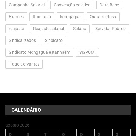
Campanha Salarial
Convenção coletiva
Data Base
Exames
Itanhaém
Mongaguá
Outubro Rosa
reajuste
Reajuste salarial
Salário
Servidor Público
Sindicalizados
Sindicato
Sindicato Mongaguá e Itanhaém
SISPUMI
Tiago Cervantes
CALENDÁRIO
agosto 2026
D
S
T
Q
Q
S
S