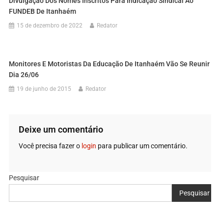
Divulgação Dos Nomes Inscritos Para Indicação Sindical Ao
FUNDEB De Itanhaém
15 de dezembro de 2022
Redator
Monitores E Motoristas Da Educação De Itanhaém Vão Se Reunir
Dia 26/06
19 de junho de 2015
Redator
Deixe um comentário
Você precisa fazer o
login
para publicar um comentário.
Pesquisar
Pesquisar