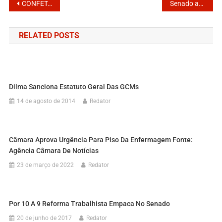
CONFETAM abre Campanha Salarial Unificada 2022
Senado aprova piso salarial para enfermagem; projeto segue para Câmara dos Deputados
RELATED POSTS
Dilma Sanciona Estatuto Geral Das GCMs
14 de agosto de 2014
Redator
Câmara Aprova Urgência Para Piso Da Enfermagem Fonte:
Agência Câmara De Notícias
23 de março de 2022
Redator
Por 10 A 9 Reforma Trabalhista Empaca No Senado
20 de junho de 2017
Redator