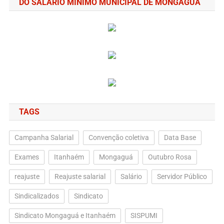
DO SALÁRIO MÍNIMO MUNICIPAL DE MONGAGUÁ
TAGS
Campanha Salarial
Convenção coletiva
Data Base
Exames
Itanhaém
Mongaguá
Outubro Rosa
reajuste
Reajuste salarial
Salário
Servidor Público
Sindicalizados
Sindicato
Sindicato Mongaguá e Itanhaém
SISPUMI