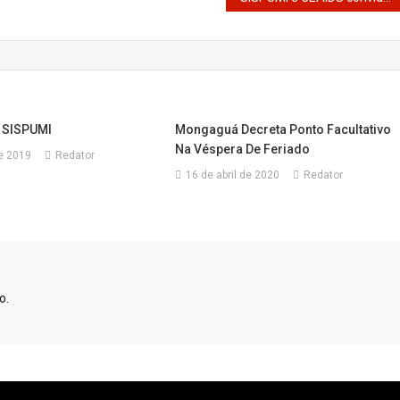
 SISPUMI
Mongaguá Decreta Ponto Facultativo
Na Véspera De Feriado
de 2019
Redator
16 de abril de 2020
Redator
o.