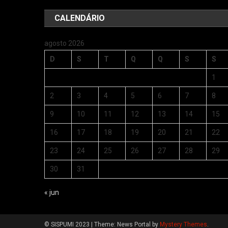
CALENDÁRIO
agosto 2026
D
S
T
Q
Q
S
S
1
2
3
4
5
6
7
8
9
10
11
12
13
14
15
16
17
18
19
20
21
22
23
24
25
26
27
28
29
30
31
« jun
© SISPUMI 2023
|
Theme: News Portal by
Mystery Themes
.