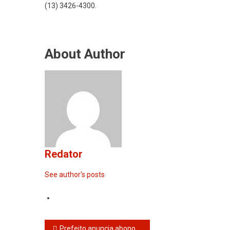
(13) 3426-4300.
About Author
Redator
See author's posts
Navegação
Prefeito anuncia abono e reposição salarial aos servidores