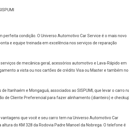
Com
 SISPUMI
Novo
Centro
Automtivo
em perfeita condição. O Universo Automotivo Car Service é o mais novo
nta e equipe treinada em excelência nos serviços de reparação
 serviços de mecânica geral, acessórios automotivo e Lava-Rápido em
gamento a vista ou nos cartões de crédito Visa ou Master e também no
is de Itanhaém e Mongaguá, associados ao SISPUMI, que levar o carro n
o de Cliente Preferencial para fazer alinhamento (dianteiro) e checku
as vantagens que você e seu carro tem na Universo Automotivo Car
na altura do KM 328 da Rodovia Padre Manoel da Nobrega. O telefone é