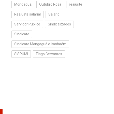
Mongaguá
Outubro Rosa
reajuste
Reajuste salarial
Salário
Servidor Público
Sindicalizados
Sindicato
Sindicato Mongaguá e Itanhaém
SISPUMI
Tiago Cervantes