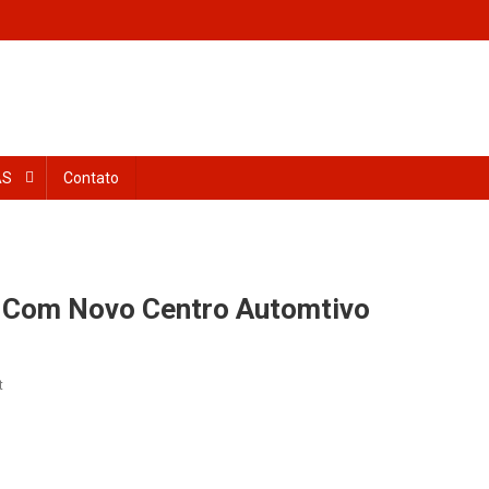
AS
Contato
a Com Novo Centro Automtivo
On
t
Carro
De
Sindicalizados
Conta